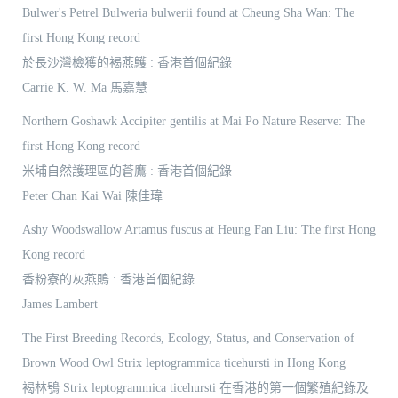
Bulwer's Petrel Bulweria bulwerii found at Cheung Sha Wan: The
first Hong Kong record
於長沙灣檢獲的褐燕鸌 : 香港首個紀錄
Carrie K. W. Ma 馬嘉慧
Northern Goshawk Accipiter gentilis at Mai Po Nature Reserve: The
first Hong Kong record
米埔自然護理區的蒼鷹 : 香港首個紀錄
Peter Chan Kai Wai 陳佳瑋
Ashy Woodswallow Artamus fuscus at Heung Fan Liu: The first Hong
Kong record
香粉寮的灰燕鵙 : 香港首個紀錄
James Lambert
The First Breeding Records, Ecology, Status, and Conservation of
Brown Wood Owl Strix leptogrammica ticehursti in Hong Kong
褐林鴞 Strix leptogrammica ticehursti 在香港的第一個繁殖紀錄及