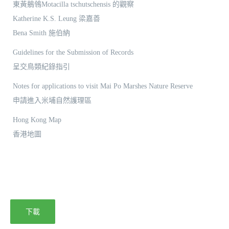
東黃鶺鴒Motacilla tschutschensis 的觀察
Katherine K.S. Leung 梁嘉善
Bena Smith 施伯納
Guidelines for the Submission of Records
呈交鳥類紀錄指引
Notes for applications to visit Mai Po Marshes Nature Reserve
申請進入米埔自然護理區
Hong Kong Map
香港地圖