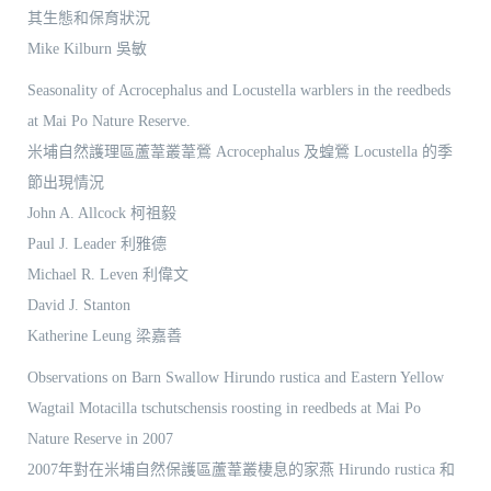
其生態和保育狀況
Mike Kilburn 吳敏
Seasonality of Acrocephalus and Locustella warblers in the reedbeds
at Mai Po Nature Reserve.
米埔自然護理區蘆葦叢葦鶯 Acrocephalus 及蝗鶯 Locustella 的季
節出現情況
John A. Allcock 柯祖毅
Paul J. Leader 利雅德
Michael R. Leven 利偉文
David J. Stanton
Katherine Leung 梁嘉善
Observations on Barn Swallow Hirundo rustica and Eastern Yellow
Wagtail Motacilla tschutschensis roosting in reedbeds at Mai Po
Nature Reserve in 2007
2007年對在米埔自然保護區蘆葦叢棲息的家燕 Hirundo rustica 和